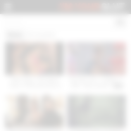
I'M YOUR
SLUT
Story
(5 results)
Peter Stone, “The Naked
The Story of O – Chapter 2 –
Truth, or PMS (the prose of
1984 – Best Scenes -
11:01
my spouse)” (1-2) The crisis
of the modern world… &
Aimee and Peter: the true
story of dating, told by
themselves… -
15:00