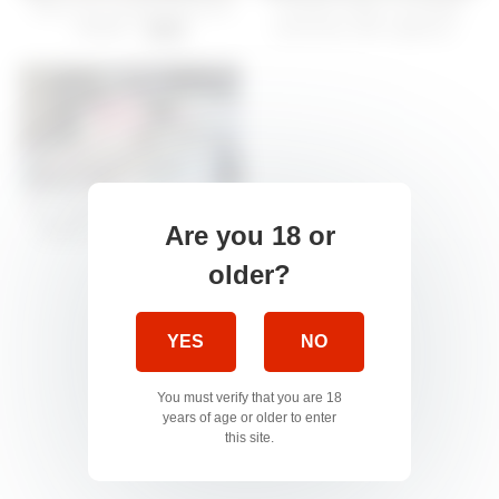
Story of O Untold Plesaures
Chastity hubby cuckolded
REMIX -
(real story with captions) -
33:48
11:26
My stepdaughter begging for
Are you 18 or
bedtime story & offers her
mouth for it -
10:20
older?
YES
NO
You must verify that you are 18
years of age or older to enter
this site.