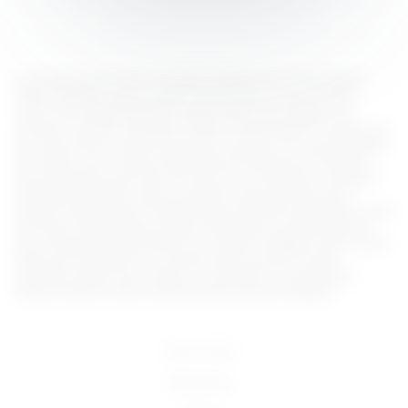
Lorem ipsum dolor sit amet, consectetur adipiscing elit, sed do eiusmod
tempor incididunt ut labore et dolore magna aliqua. Ut enim ad minim
veniam, quis nostrud exercitation ullamco laboris nisi ut aliquip ex ea
commodo consequat. Duis aute irure dolor in reprehenderit in voluptate velit
esse cillum dolore eu fugiat nulla pariatur. Excepteur sint occaecat cupidatat
non proident, sunt in culpa qui officia deserunt mollit anim id est laborum.
Sed ut perspiciatis unde omnis iste natus error sit voluptatem accusantium
doloremque laudantium, totam rem aperiam, eaque ipsa quae ab illo
inventore veritatis et quasi architecto beatae vitae dicta sunt explicabo. Nemo
enim ipsam voluptatem quia voluptas sit aspernatur aut odit aut fugit, sed
quia consequuntur magni dolores eos qui ratione voluptatem sequi nesciunt.
Neque porro quisquam est, qui dolorem ipsum quia dolor sit amet,
consectetur, adipisci velit, sed quia non numquam eius modi tempora
incidunt ut labore et dolore magnam aliquam quaerat voluptatem.
18 U.S.C 2257
Terms of Use