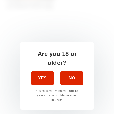
Cuckold, It’s my job to keep
my husband’s friends happy,
I’m just a sex slave -
19:49
Are you 18 or
older?
YES
NO
You must verify that you are 18
years of age or older to enter
this site.