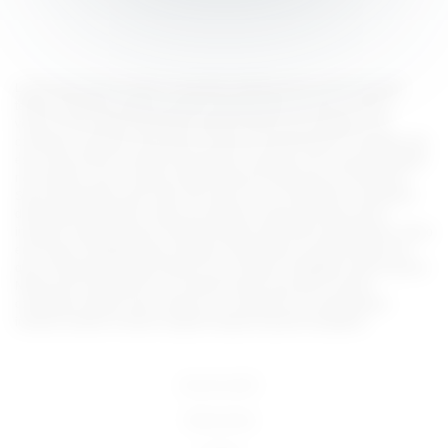
Lorem ipsum dolor sit amet, consectetur adipiscing elit, sed do eiusmod
tempor incididunt ut labore et dolore magna aliqua. Ut enim ad minim
veniam, quis nostrud exercitation ullamco laboris nisi ut aliquip ex ea
commodo consequat. Duis aute irure dolor in reprehenderit in voluptate velit
esse cillum dolore eu fugiat nulla pariatur. Excepteur sint occaecat cupidatat
non proident, sunt in culpa qui officia deserunt mollit anim id est laborum.
Sed ut perspiciatis unde omnis iste natus error sit voluptatem accusantium
doloremque laudantium, totam rem aperiam, eaque ipsa quae ab illo
inventore veritatis et quasi architecto beatae vitae dicta sunt explicabo. Nemo
enim ipsam voluptatem quia voluptas sit aspernatur aut odit aut fugit, sed
quia consequuntur magni dolores eos qui ratione voluptatem sequi nesciunt.
Neque porro quisquam est, qui dolorem ipsum quia dolor sit amet,
consectetur, adipisci velit, sed quia non numquam eius modi tempora
incidunt ut labore et dolore magnam aliquam quaerat voluptatem.
18 U.S.C 2257
Terms of Use