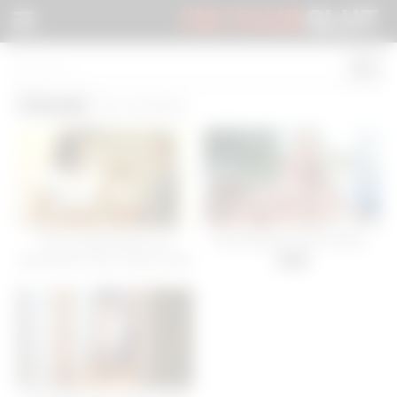
I'M YOUR
SLUT
Friends
(3 results)
Two school friends are
Sexy Blonde Feet Friends -
punished by their teacher after
06:34
class -
01:21