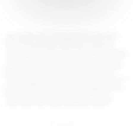
Lorem ipsum dolor sit amet, consectetur adipiscing elit, sed do eiusmod
tempor incididunt ut labore et dolore magna aliqua. Ut enim ad minim
veniam, quis nostrud exercitation ullamco laboris nisi ut aliquip ex ea
commodo consequat. Duis aute irure dolor in reprehenderit in voluptate velit
esse cillum dolore eu fugiat nulla pariatur. Excepteur sint occaecat cupidatat
non proident, sunt in culpa qui officia deserunt mollit anim id est laborum.
Sed ut perspiciatis unde omnis iste natus error sit voluptatem accusantium
doloremque laudantium, totam rem aperiam, eaque ipsa quae ab illo
inventore veritatis et quasi architecto beatae vitae dicta sunt explicabo. Nemo
enim ipsam voluptatem quia voluptas sit aspernatur aut odit aut fugit, sed
quia consequuntur magni dolores eos qui ratione voluptatem sequi nesciunt.
Neque porro quisquam est, qui dolorem ipsum quia dolor sit amet,
consectetur, adipisci velit, sed quia non numquam eius modi tempora
incidunt ut labore et dolore magnam aliquam quaerat voluptatem.
18 U.S.C 2257