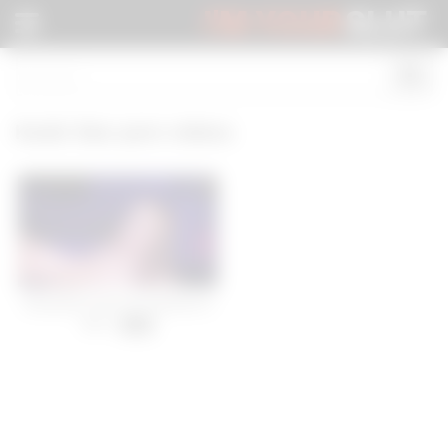
I'M YOUR
SLUT
Keoki Star porn videos
sissyslut cums on mistress’s
feet -
11:11