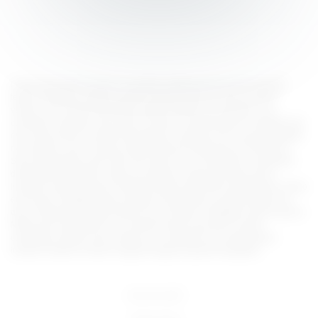
Lorem ipsum dolor sit amet, consectetur adipiscing elit, sed do eiusmod
tempor incididunt ut labore et dolore magna aliqua. Ut enim ad minim
veniam, quis nostrud exercitation ullamco laboris nisi ut aliquip ex ea
commodo consequat. Duis aute irure dolor in reprehenderit in voluptate velit
esse cillum dolore eu fugiat nulla pariatur. Excepteur sint occaecat cupidatat
non proident, sunt in culpa qui officia deserunt mollit anim id est laborum.
Sed ut perspiciatis unde omnis iste natus error sit voluptatem accusantium
doloremque laudantium, totam rem aperiam, eaque ipsa quae ab illo
inventore veritatis et quasi architecto beatae vitae dicta sunt explicabo. Nemo
enim ipsam voluptatem quia voluptas sit aspernatur aut odit aut fugit, sed
quia consequuntur magni dolores eos qui ratione voluptatem sequi nesciunt.
Neque porro quisquam est, qui dolorem ipsum quia dolor sit amet,
consectetur, adipisci velit, sed quia non numquam eius modi tempora
incidunt ut labore et dolore magnam aliquam quaerat voluptatem.
18 U.S.C 2257