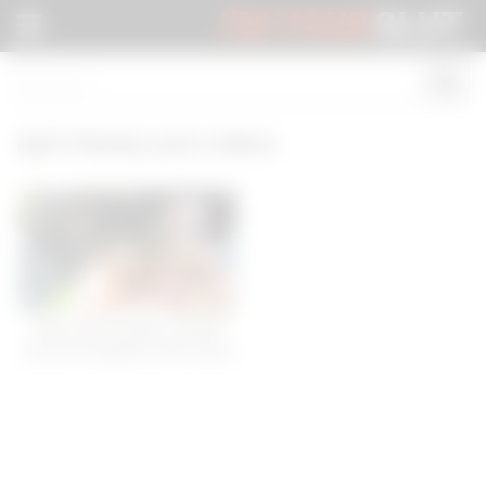
I'M YOUR
SLUT
April Paisley porn videos
Fake Taxi He gets a rimjob
from two tongues at the same
time -
11:53